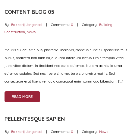
CONTENT BLOG 05
By :
Bakkerij Jongeneel
Comments :
0
Category :
Building
Construction
,
News
Mauris eu lacus finibus, pharetra libero vel, rhoncus nunc. Suspendisse felis
purus, pharetra non nibh eu, aliquam interdum lectus. Proin tempus vitae
justo vitae dictum. In tincidunt nec est id euismod. Nullam ac nisl id urna
euismod sodales. Sed nec libero sit amet turpis pharetra mattis. Sed
consectetur erat libero vehicula consequat enim commodo bibendum. […]
READ MORE
PELLENTESQUE SAPIEN
By :
Bakkerij Jongeneel
Comments :
0
Category :
News