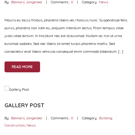
By :
Bakkerij Jongeneel
Comments :
0
Category :
News
Mauris eu lacus finibus, pharetra libero vel, rhoncus nunc. Suspendisse felis
purus, pharetra non nibh eu, aliquam interdum lectus. Proin tempus vitae
justo vitae dictum. In tincidunt nec est id euismod. Nullam ac nisl id urna
euismod sodales. Sed nec libero sit amet turpis pharetra mattis. Sed
consectetur erat libero vehicula consequat enim commodo bibendum. […]
READ MORE
GALLERY POST
By :
Bakkerij Jongeneel
Comments :
0
Category :
Building
Construction
,
News