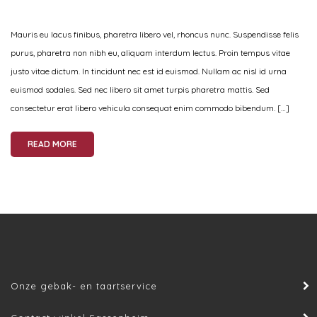
Mauris eu lacus finibus, pharetra libero vel, rhoncus nunc. Suspendisse felis
purus, pharetra non nibh eu, aliquam interdum lectus. Proin tempus vitae
justo vitae dictum. In tincidunt nec est id euismod. Nullam ac nisl id urna
euismod sodales. Sed nec libero sit amet turpis pharetra mattis. Sed
consectetur erat libero vehicula consequat enim commodo bibendum. […]
READ MORE
Onze gebak- en taartservice