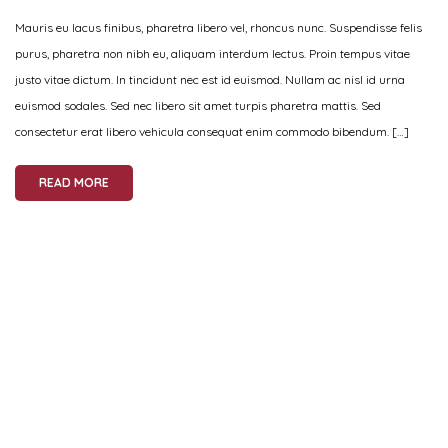
Mauris eu lacus finibus, pharetra libero vel, rhoncus nunc. Suspendisse felis
purus, pharetra non nibh eu, aliquam interdum lectus. Proin tempus vitae
justo vitae dictum. In tincidunt nec est id euismod. Nullam ac nisl id urna
euismod sodales. Sed nec libero sit amet turpis pharetra mattis. Sed
consectetur erat libero vehicula consequat enim commodo bibendum. […]
READ MORE
play
pause
mute
unmute
shuffle
shuffle off
repeat