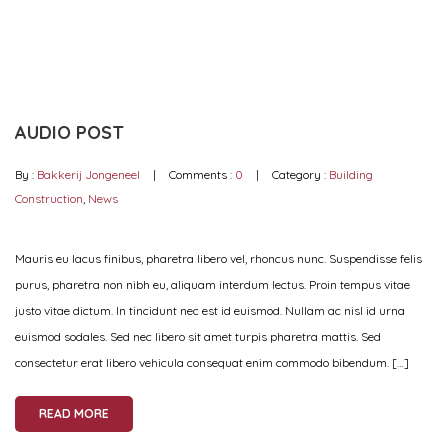
repeat off
Update Required
To play the media you will need to either update your
browser to a recent version or update your
Flash plugin
.
AUDIO POST
By :
Bakkerij Jongeneel
Comments :
0
Category :
Building
Construction
,
News
Mauris eu lacus finibus, pharetra libero vel, rhoncus nunc. Suspendisse felis
purus, pharetra non nibh eu, aliquam interdum lectus. Proin tempus vitae
justo vitae dictum. In tincidunt nec est id euismod. Nullam ac nisl id urna
euismod sodales. Sed nec libero sit amet turpis pharetra mattis. Sed
consectetur erat libero vehicula consequat enim commodo bibendum. […]
READ MORE