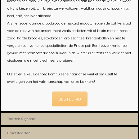
korst en een mooi kleurtje, even afkoelen en dan kan het de winkel in waar
u kunt kiezen uit: wit, bruin, tarwe, volkoren, waldkorn, casino, hoog, knip,
heel, half, het is er allemaal!
Als het zogenaamde grootbrood de rijskast ingaat, hebben de bakkers tijd
voor de rest van het assortiment zoals cadetten wit of bruin met en zonder
zaad, harde broodjes, stokbroden, croissantjes, krentenbollen en niet te
vergeten een van onze specialiteiten: de Friese pof! Een reuze krentenbol
gevuld met roomboterkaneelsuiker! In de winter is er zelfs een variant met
stoofpeer, die moet u echt eens proberen!
U ziet, er is keus genoeg,komt u eens naar onze winkel om uzelf te
overtuigen van het vakmanschap van onze bakkers!
BESTEL NU
Taarten & gebak
Bruidstaarten