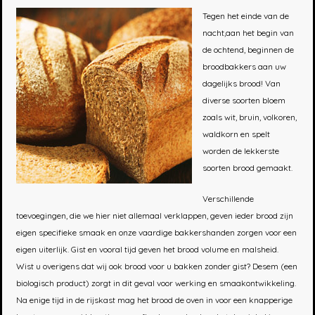
Tegen het einde van de
nacht,aan het begin van
de ochtend, beginnen de
broodbakkers aan uw
dagelijks brood! Van
diverse soorten bloem
zoals wit, bruin, volkoren,
waldkorn en spelt
worden de lekkerste
soorten brood gemaakt.
Verschillende
toevoegingen, die we hier niet allemaal verklappen, geven ieder brood zijn
eigen specifieke smaak en onze vaardige bakkershanden zorgen voor een
eigen uiterlijk. Gist en vooral tijd geven het brood volume en malsheid.
Wist u overigens dat wij ook brood voor u bakken zonder gist? Desem (een
biologisch product) zorgt in dit geval voor werking en smaakontwikkeling.
Na enige tijd in de rijskast mag het brood de oven in voor een knapperige