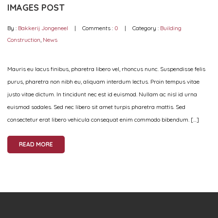
IMAGES POST
By :
Bakkerij Jongeneel
Comments :
0
Category :
Building
Construction
,
News
Mauris eu lacus finibus, pharetra libero vel, rhoncus nunc. Suspendisse felis
purus, pharetra non nibh eu, aliquam interdum lectus. Proin tempus vitae
justo vitae dictum. In tincidunt nec est id euismod. Nullam ac nisl id urna
euismod sodales. Sed nec libero sit amet turpis pharetra mattis. Sed
consectetur erat libero vehicula consequat enim commodo bibendum. […]
READ MORE