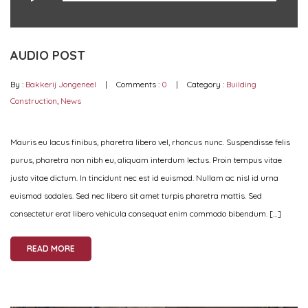
AUDIO POST
By :
Bakkerij Jongeneel
Comments :
0
Category :
Building
Construction
,
News
Mauris eu lacus finibus, pharetra libero vel, rhoncus nunc. Suspendisse felis
purus, pharetra non nibh eu, aliquam interdum lectus. Proin tempus vitae
justo vitae dictum. In tincidunt nec est id euismod. Nullam ac nisl id urna
euismod sodales. Sed nec libero sit amet turpis pharetra mattis. Sed
consectetur erat libero vehicula consequat enim commodo bibendum. […]
READ MORE