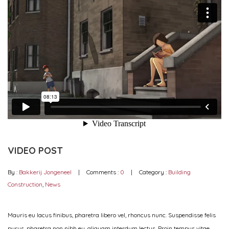
VIDEO POST
By :
Bakkerij Jongeneel
Comments :
0
Category :
Building
Construction
,
News
Mauris eu lacus finibus, pharetra libero vel, rhoncus nunc. Suspendisse felis
purus, pharetra non nibh eu, aliquam interdum lectus. Proin tempus vitae