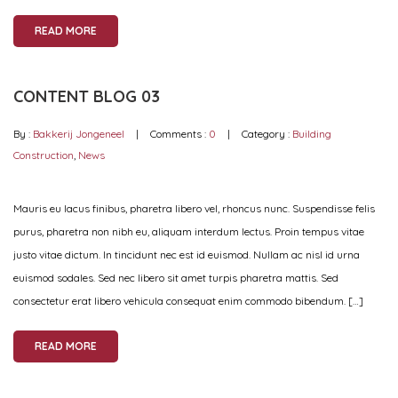
READ MORE
CONTENT BLOG 03
By :
Bakkerij Jongeneel
Comments :
0
Category :
Building
Construction
,
News
Mauris eu lacus finibus, pharetra libero vel, rhoncus nunc. Suspendisse felis
purus, pharetra non nibh eu, aliquam interdum lectus. Proin tempus vitae
justo vitae dictum. In tincidunt nec est id euismod. Nullam ac nisl id urna
euismod sodales. Sed nec libero sit amet turpis pharetra mattis. Sed
consectetur erat libero vehicula consequat enim commodo bibendum. […]
READ MORE